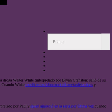
e la droga Walter White (interpretado por Bryan Cranston) salió de su
ia. Cuando White
murió en un laboratorio de metanfetaminas
y
rpretado por Paul y
quien apareció en la serie por última vez
cuando