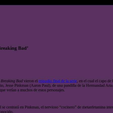
‘Breaking Bad’
e
Breaking Bad
vieron el
episodio final de la serie
, en el cual el capo d
 socio, Jesse Pinkman (Aaron Paul), de una pandilla de la Hermandad Ar
 que verían a muchos de estos personajes.
al se centrará en Pinkman, el nervioso “cocinero” de metanfetamina inte
onocido.