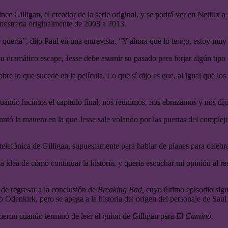
ince Gilligan, el creador de la serie original, y se podrá ver en Netflix
e mostrada originalmente de 2008 a 2013.
uería”, dijo Paul en una entrevista. “Y ahora que lo tengo, estoy muy f
su dramático escape, Jesse debe asumir su pasado para forjar algún tipo 
re lo que sucede en la película. Lo que sí dijo es que, al igual que los
uando hicimos el capítulo final, nos reunimos, nos abrazamos y nos dij
tó la manera en la que Jesse sale volando por las puertas del complejo 
elefónica de Gilligan, supuestamente para hablar de planes para celebra
 idea de cómo continuar la historia, y quería escuchar mi opinión al res
 de regresar a la conclusión de
Breaking Bad,
cuyo último episodio sig
ob Odenkirk, pero se apega a la historia del origen del personaje de S
ieron cuando terminó de leer el guion de Gilligan para
El Camino
.