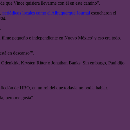
 de que Vince quisiera llevarme con él en este camino”.
8,
periódicos locales como el Albuquerque Journal
escucharon el
Bad
.
.
un filme pequeño e independiente en Nuevo México’ y eso era todo.
 está en descanso’”.
Odenkirk, Krysten Ritter o Jonathan Banks. Sin embargo, Paul dijo,
ia ficción de HBO, en un rol del que todavía no podía hablar.
da, pero me gusta”.