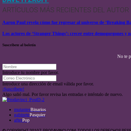
ARTÍCULOS MÁS RECIENTES DEL AUTOR
Aaron Paul revela cómo fue regresar al universo de ‘Breaking B
Los actores de ‘Stranger Things’: crecer entre demogorgones y n
Suscríbete al boletín
No te 
Introduce tu nombre por favor.
Introduce una dirección de email válida por favor.
¡Suscríbete!
Algo salió mal. Por favor revisa las entradas e inténtalo de nuevo.
mutantes
Binarios
gabinete
Pasquier
after
Pop
© COPYRIGHT 20107. PRODAVINCI.COM. TODOS LOS DERECHOS RE