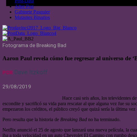
Post-Data
After Pop
Gabinete Pasquier
Mutantes Binarios
Fotograma de Breaking Bad
Aaron Paul revela cómo fue regresar al universo de 
Dave Itzkoff
POR
29/08/2019
Hace casi seis años, los televidentes d
escondite y sacrificó su vida para rescatar al que alguna vez fue su
empezaron los créditos, el público creyó que quizá sería la última vez
Pero resulta que la historia de
Breaking Bad
no ha terminado.
Netflix anunció el 25 de agosto que lanzará una nueva película, la cu
iba a toda velocidad en un auto Chevrolet El Camino con rumbo desc