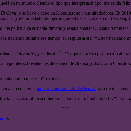
edé en mi mundo. Siendo el tipo que interpreta al tipo, me sentía feliz
e
El Camino
se llevó a cabo en Albuquerque y sus alrededores. En 201
enbrier
y de inmediato dedujeron que estaba vinculada con
Breaking 
, “la película ya se había filmado y estaba enlatada. Estaba terminada”
staba haciendo durante ese tiempo, su respuesta era: “‘Estoy haciendo 
en
Better Call Saul
?’, y yo les decía: ‘Ya quisiera. Esa producción ahora
exintegrantes sobresalientes del elenco de
Breaking Bad
como Cranston, 
ntenta con lo que verá”, explicó.
bién aparecerá en la
tercera temporada de
Westworld
, la serie de cienc
obre tantas cosas al mismo tiempo en su carrera, Paul contestó: “Para na
***
añol
.