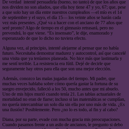
De verdad intenté persuadirla (bueno, no tanto) de que los años que
nos dividen no son aliados, que ella hoy tiene 47 y yo, 67; que, pese
a que solo hay un día entre nuestros cumpleaños —el mío es el 14
de septiembre y el suyo, el día 15— los veinte años se harán cada
vez más presentes. ¿Qué va a hacer con el anciano de 77 años que
seré pronto? Algo de tiempo en el gimnasio retrasará, pero no
prevendrá, lo que viene. “Es insensato”, le dije, enamorado y
esperanzado de que lo dicho no tuviera efecto.
Alguna vez, al principio, intenté alejarme al pensar que no había
futuro. Necesitaba demostrar madurez y autocontrol, así que cancelé
una visita que ya teníamos planeada. No hice más que lastimarla y
me sentí terrible. La resistencia era fútil. Dejé de decirle que
seguramente hay otros para ella que son una mejor elección.
Además, conozco las malas jugadas del tiempo. Mi padre, que
muchas veces hablaba sobre cómo quería gastar la fortuna de su
suegro envejecido, falleció a los 50, mucho antes que mi abuelo.
Uno de mis hijos murió cuando tenía 21. Las tablas actuariales de
mortalidad no eran de fiarse; incluso si las matemáticas se cumplían,
no quería intercambiar un solo día sin ella por uno más de vida. ¿Es
una ilusión? Posiblemente. Pero ¿no lo es todo, al fin y al cabo?
Diana, por su parte, evade con mucha gracia mis preocupaciones.
Cuando pasamos frente a un asilo de ancianos, le pregunto si debo