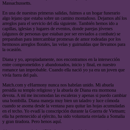
Massachussetts.
En una de nuestras primeras salidas, fuimos a un hogar funerario
algo lejano que estaba sobre un camino montañoso. Dejamos ahí los
arreglos para el servicio del día siguiente. También hemos ido a
capillas, iglesias y lugares de eventos, donde parejas jóvenes
(algunos de personas que estaban por ser enviados a combate) se
preparaban para intercambiar promesas de amor rodeadas por los
hermosos arreglos florales, las velas y guirnaldas que llevamos para
la ocasión.
Diana y yo, apropiadamente, nos encontramos en la intersección
entre comprometidos y abandonados, inicio y final, en nuestro
romance tan improbable. Cuando ella nació yo ya era un joven que
vivía fuera del país.
Match.com y eHarmony nunca nos habrían unido. Mi abuela
presidía su templo religioso y la abuela de Diana era mormona
devota. A mí me incomodan las escaleras y apenas si puedo cambiar
una bombilla. Diana maneja muy bien un taladro y luce cómoda
cuando se asoma desde la ventana para quitar las hojas acumuladas
en el techo. Yo evadí la conscripción durante la Guerra de Vietnam;
ella ha pertenecido al ejército, ha sido voluntaria enviada a Somalia
y gran tiradora. Pero henos aquí.