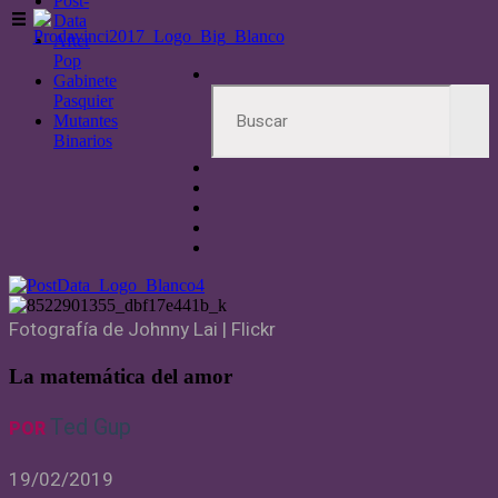
Post-
Data
After
Pop
Gabinete
Pasquier
Mutantes
Binarios
Fotografía de Johnny Lai | Flickr
La matemática del amor
Ted Gup
POR
19/02/2019