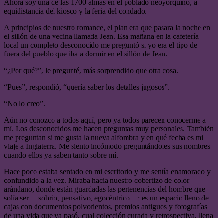
Ahora soy una de las 1700 almas en el poblado neoyorquino, a
equidistancia del kiosco y la feria del condado.
A principios de nuestro romance, el plan era que pasara la noche en
el sillón de una vecina llamada Jean. Esa mañana en la cafetería
local un completo desconocido me preguntó si yo era el tipo de
fuera del pueblo que iba a dormir en el sillón de Jean.
“¿Por qué?”, le pregunté, más sorprendido que otra cosa.
“Pues”, respondió, “quería saber los detalles jugosos”.
“No lo creo”.
Aún no conozco a todos aquí, pero ya todos parecen conocerme a
mí. Los desconocidos me hacen preguntas muy personales. También
me preguntan si me gusta la nueva alfombra y en qué fecha es mi
viaje a Inglaterra. Me siento incómodo preguntándoles sus nombres
cuando ellos ya saben tanto sobre mí.
Hace poco estaba sentado en mi escritorio y me sentía enamorado y
confundido a la vez. Miraba hacia nuestro cobertizo de color
arándano, donde están guardadas las pertenencias del hombre que
solía ser —sobrio, pensativo, egocéntrico—; es un espacio lleno de
cajas con documentos polvorientos, premios antiguos y fotografías
de una vida que ya pasó, cual colección curada y retrospectiva, llena