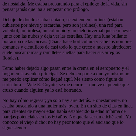
de nostalgia. Me estaba preparando para el epílogo de la vida, sin
pensar jamás que iba a empezar otro prólogo.
Debajo de donde estaba sentado, se extienden jardines (estaban
cubiertos por nieve y escarcha, pero son jardines), una red para
voleibol, un tirolesa, un columpio y un cielo invernal que se mueve
junto con las nubes y deja ver las estrellas. Hay una luna brillante
por arriba de las piceas. (Diana hace horticultura y sabe los nombres
comunes y científicos de casi todo lo que crece a nuestro alrededor;
suele buscar ramas y ramilletes sueltas para hacer sus arreglos
florales).
Temo haber dejado algo pasar, entre la crema en el aeropuerto y el
hogar en la avenida principal. Se debe en parte a que yo mismo no
me puedo explicar cómo llegué aquí. Me siento como figura de
caricatura —Wile E. Coyote, se me ocurre— que ve el puente que
cruzó cuando alguien ya lo está borrando.
No hay cómo regresar; ya solo hay aire detrás. Honestamente, no
estaba buscando a una mujer más joven. En un sitio de citas en línea
para clientes de mayor edad había establecido la edad mínima de
parejas potenciales en los 60 años. No quería ser un cliché senil. Ya
conozco el viejo dicho: no hay peor tonto que el anciano que lo
sigue siendo.