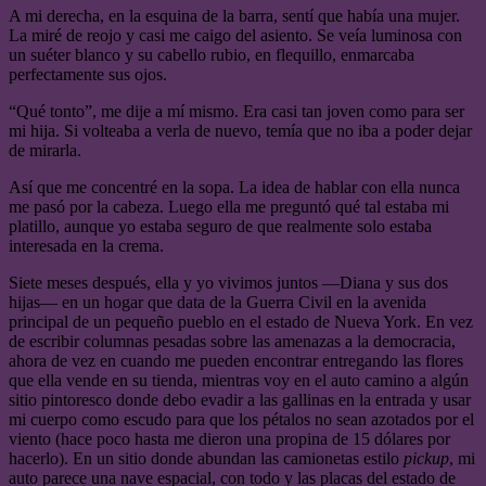
A mi derecha, en la esquina de la barra, sentí que había una mujer.
La miré de reojo y casi me caigo del asiento. Se veía luminosa con
un suéter blanco y su cabello rubio, en flequillo, enmarcaba
perfectamente sus ojos.
“Qué tonto”, me dije a mí mismo. Era casi tan joven como para ser
mi hija. Si volteaba a verla de nuevo, temía que no iba a poder dejar
de mirarla.
Así que me concentré en la sopa. La idea de hablar con ella nunca
me pasó por la cabeza. Luego ella me preguntó qué tal estaba mi
platillo, aunque yo estaba seguro de que realmente solo estaba
interesada en la crema.
Siete meses después, ella y yo vivimos juntos —Diana y sus dos
hijas— en un hogar que data de la Guerra Civil en la avenida
principal de un pequeño pueblo en el estado de Nueva York. En vez
de escribir columnas pesadas sobre las amenazas a la democracia,
ahora de vez en cuando me pueden encontrar entregando las flores
que ella vende en su tienda, mientras voy en el auto camino a algún
sitio pintoresco donde debo evadir a las gallinas en la entrada y usar
mi cuerpo como escudo para que los pétalos no sean azotados por el
viento (hace poco hasta me dieron una propina de 15 dólares por
hacerlo). En un sitio donde abundan las camionetas estilo
pickup
, mi
auto parece una nave espacial, con todo y las placas del estado de