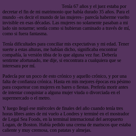
Tenía 67 años y el juez estaba por
decretar el fin de mi matrimonio que había durado 35 años. Para el
mundo –es decir el mundo de las mujeres– parecía haberme vuelto
invisible en esas décadas. Las mujeres no solamente pasaban a mi
lado sin notarme; sentía como si hubieran caminado a través de mí,
como si fuera fantasma.
Tenía dificultades para conciliar mis expectativas y mi edad. Tener
suerte a estas alturas, me habían dicho, significaba encontrar
compañía, la versión tibia de lo que alguna vez fue. Debería
sentirme afortunado, me dije, si encontrara a cualquiera que se
interesara por mí.
Padecía por un poco de esto crónico y aquello crónico, y por una
falta de confianza crónica. Hasta en mis mejores épocas era pésimo
para coquetear con mujeres en bares o fiestas. Prefería morir antes
de intentar conquistar a alguna mujer viuda o divorciada en el
supermercado o el metro.
Y luego llegó ese miércoles de finales del año cuando tenía tres
horas libres antes de mi vuelo a Londres y terminé en el mostrador
de Legal Sea Foods, en la terminal internacional del aeropuerto
Logan, de Boston. Había pedido una crema de mariscos que estaba
caliente y muy cremosa, con patatas y almejas.