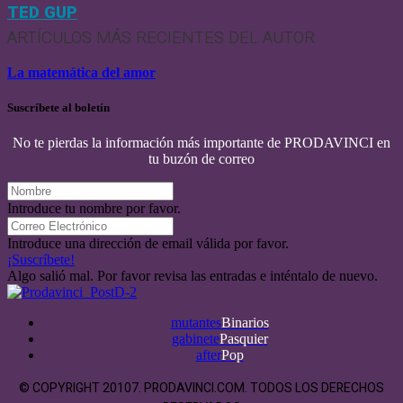
TED GUP
ARTÍCULOS MÁS RECIENTES DEL AUTOR
La matemática del amor
Suscríbete al boletín
No te pierdas la información más importante de PRODAVINCI en
tu buzón de correo
Introduce tu nombre por favor.
Introduce una dirección de email válida por favor.
¡Suscríbete!
Algo salió mal. Por favor revisa las entradas e inténtalo de nuevo.
mutantes
Binarios
gabinete
Pasquier
after
Pop
© COPYRIGHT 20107. PRODAVINCI.COM. TODOS LOS DERECHOS