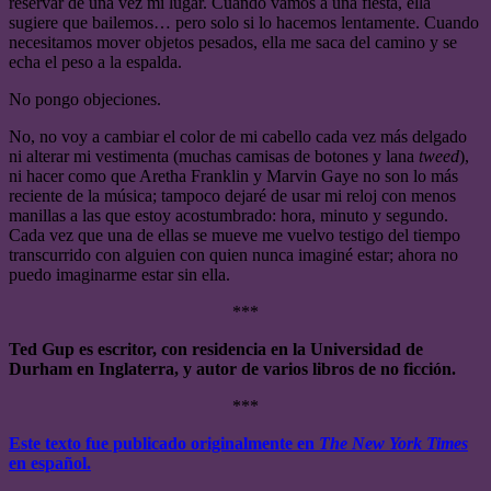
reservar de una vez mi lugar. Cuando vamos a una fiesta, ella
sugiere que bailemos… pero solo si lo hacemos lentamente. Cuando
necesitamos mover objetos pesados, ella me saca del camino y se
echa el peso a la espalda.
No pongo objeciones.
No, no voy a cambiar el color de mi cabello cada vez más delgado
ni alterar mi vestimenta (muchas camisas de botones y lana
tweed
),
ni hacer como que Aretha Franklin y Marvin Gaye no son lo más
reciente de la música; tampoco dejaré de usar mi reloj con menos
manillas a las que estoy acostumbrado: hora, minuto y segundo.
Cada vez que una de ellas se mueve me vuelvo testigo del tiempo
transcurrido con alguien con quien nunca imaginé estar; ahora no
puedo imaginarme estar sin ella.
***
Ted Gup es escritor, con residencia en la Universidad de
Durham en Inglaterra, y autor de varios libros de no ficción.
***
Este texto fue publicado originalmente en
The New York Times
en español.