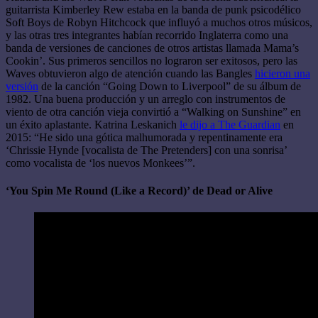
guitarrista Kimberley Rew estaba en la banda de punk psicodélico
Soft Boys de Robyn Hitchcock que influyó a muchos otros músicos,
y las otras tres integrantes habían recorrido Inglaterra como una
banda de versiones de canciones de otros artistas llamada Mama’s
Cookin’. Sus primeros sencillos no lograron ser exitosos, pero las
Waves obtuvieron algo de atención cuando las Bangles
hicieron una
versión
de la canción “Going Down to Liverpool” de su álbum de
1982. Una buena producción y un arreglo con instrumentos de
viento de otra canción vieja convirtió a “Walking on Sunshine” en
un éxito aplastante. Katrina Leskanich
le dijo a The Guardian
en
2015: “He sido una gótica malhumorada y repentinamente era
‘Chrissie Hynde [vocalista de The Pretenders] con una sonrisa’
como vocalista de ‘los nuevos Monkees’”.
‘You Spin Me Round (Like a Record)’ de Dead or Alive