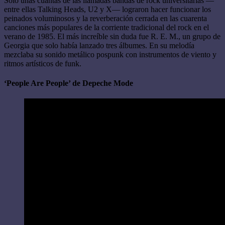
Solo unas cuantas de las llamadas bandas de rock universitarias —
entre ellas Talking Heads, U2 y X— lograron hacer funcionar los
peinados voluminosos y la reverberación cerrada en las cuarenta
canciones más populares de la corriente tradicional del rock en el
verano de 1985. El más increíble sin duda fue R. E. M., un grupo de
Georgia que solo había lanzado tres álbumes. En su melodía
mezclaba su sonido metálico pospunk con instrumentos de viento y
ritmos artísticos de funk.
‘People Are People’ de Depeche Mode