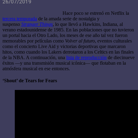
26/07/2019
Hace poco se estrenó en Netflix la
tercera temporada
de la amada serie de nostalgia y
suspenso
Stranger Things
, lo que llevó a Hawkins, Indiana, al
verano estadounidense de 1985. En las poblaciones que no tuvieron
un portal hacia el Otro Lado, los meses de ese año tal vez fueron
memorables por películas como
Volver al futuro
, eventos culturales
como el concierto Live Aid y victorias deportivas que marcaron
hitos, como cuando los Lakers derrotaron a los Celtics en las finales
de la NBA. A continuación, una
lista de reproducción
de diecinueve
éxitos —y una transmisión musical icónica— que flotaban en la
atmósfera musical en ese entonces.
‘Shout’ de Tears for Fears