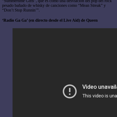
“Summertime Girls”, que es como una desviación del pop del rock
pesado bañado de whisky de canciones como “Mean Streak” y
“Don’t Stop Runnin’”.
‘Radio Ga Ga’ (en directo desde el Live Aid) de Queen