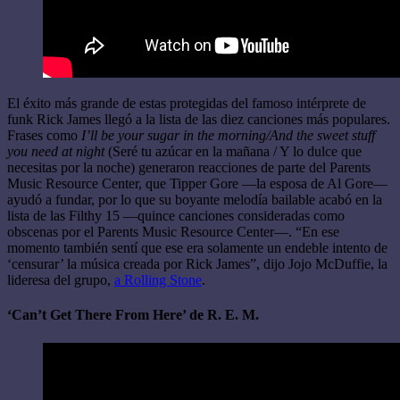
El éxito más grande de estas protegidas del famoso intérprete de
funk Rick James llegó a la lista de las diez canciones más populares.
Frases como
I’ll be your sugar in the morning/And the sweet stuff
you need at night
(Seré tu azúcar en la mañana / Y lo dulce que
necesitas por la noche) generaron reacciones de parte del Parents
Music Resource Center, que Tipper Gore —la esposa de Al Gore—
ayudó a fundar, por lo que su boyante melodía bailable acabó en la
lista de las Filthy 15 —quince canciones consideradas como
obscenas por el Parents Music Resource Center—. “En ese
momento también sentí que ese era solamente un endeble intento de
‘censurar’ la música creada por Rick James”, dijo Jojo McDuffie, la
lideresa del grupo,
a Rolling Stone
.
‘Can’t Get There From Here’ de R. E. M.