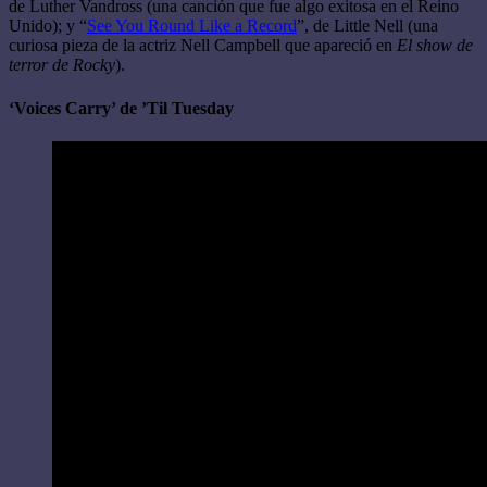
de Luther Vandross (una canción que fue algo exitosa en el Reino
Unido); y “
See You Round Like a Record
”, de Little Nell (una
curiosa pieza de la actriz Nell Campbell que apareció en
El show de
terror de Rocky
).
‘Voices Carry’ de ’Til Tuesday