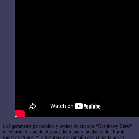
La ligeramente psicodélica y repleta de cuerdas “Raspberry Beret”
fue el primer sencillo después del reinado mediático de “Purple
Rain” de Prince. “La historia de la canción está cubierta por el