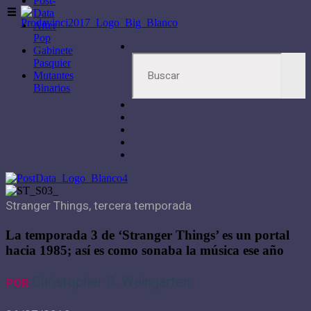
Post-
Data
After
Pop
Gabinete
Pasquier
Mutantes
Binarios
Stranger Things, tercera temporada
La temporada 3 de ‘Stranger Things’ es un portal
hacia 1985; así es como sonaba la música ese año
Christopher R. Weingarten
POR