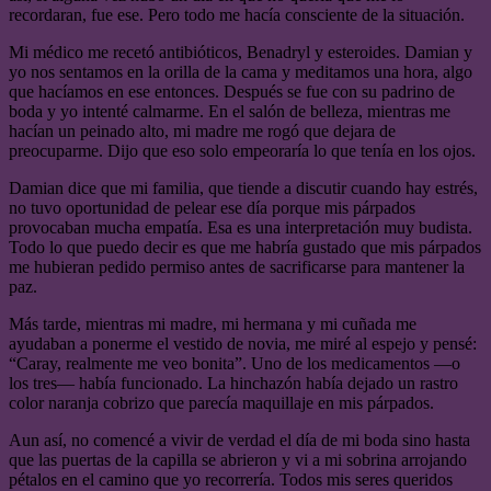
recordaran, fue ese. Pero todo me hacía consciente de la situación.
Mi médico me recetó antibióticos, Benadryl y esteroides. Damian y
yo nos sentamos en la orilla de la cama y meditamos una hora, algo
que hacíamos en ese entonces. Después se fue con su padrino de
boda y yo intenté calmarme. En el salón de belleza, mientras me
hacían un peinado alto, mi madre me rogó que dejara de
preocuparme. Dijo que eso solo empeoraría lo que tenía en los ojos.
Damian dice que mi familia, que tiende a discutir cuando hay estrés,
no tuvo oportunidad de pelear ese día porque mis párpados
provocaban mucha empatía. Esa es una interpretación muy budista.
Todo lo que puedo decir es que me habría gustado que mis párpados
me hubieran pedido permiso antes de sacrificarse para mantener la
paz.
Más tarde, mientras mi madre, mi hermana y mi cuñada me
ayudaban a ponerme el vestido de novia, me miré al espejo y pensé:
“Caray, realmente me veo bonita”. Uno de los medicamentos —o
los tres— había funcionado. La hinchazón había dejado un rastro
color naranja cobrizo que parecía maquillaje en mis párpados.
Aun así, no comencé a vivir de verdad el día de mi boda sino hasta
que las puertas de la capilla se abrieron y vi a mi sobrina arrojando
pétalos en el camino que yo recorrería. Todos mis seres queridos