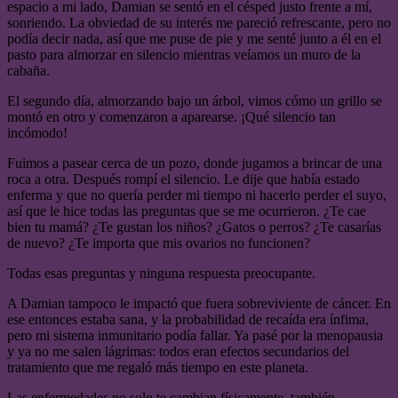
espacio a mi lado, Damian se sentó en el césped justo frente a mí,
sonriendo. La obviedad de su interés me pareció refrescante, pero no
podía decir nada, así que me puse de pie y me senté junto a él en el
pasto para almorzar en silencio mientras veíamos un muro de la
cabaña.
El segundo día, almorzando bajo un árbol, vimos cómo un grillo se
montó en otro y comenzaron a aparearse. ¡Qué silencio tan
incómodo!
Fuimos a pasear cerca de un pozo, donde jugamos a brincar de una
roca a otra. Después rompí el silencio. Le dije que había estado
enferma y que no quería perder mi tiempo ni hacerlo perder el suyo,
así que le hice todas las preguntas que se me ocurrieron. ¿Te cae
bien tu mamá? ¿Te gustan los niños? ¿Gatos o perros? ¿Te casarías
de nuevo? ¿Te importa que mis ovarios no funcionen?
Todas esas preguntas y ninguna respuesta preocupante.
A Damian tampoco le impactó que fuera sobreviviente de cáncer. En
ese entonces estaba sana, y la probabilidad de recaída era ínfima,
pero mi sistema inmunitario podía fallar. Ya pasé por la menopausia
y ya no me salen lágrimas: todos eran efectos secundarios del
tratamiento que me regaló más tiempo en este planeta.
Las enfermedades no solo te cambian físicamente, también