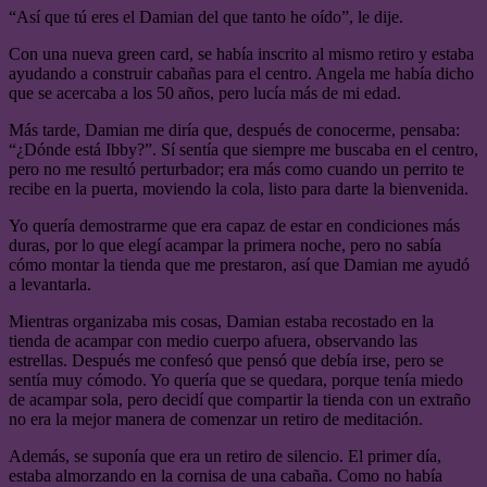
“Así que tú eres el Damian del que tanto he oído”, le dije.
Con una nueva green card, se había inscrito al mismo retiro y estaba
ayudando a construir cabañas para el centro. Angela me había dicho
que se acercaba a los 50 años, pero lucía más de mi edad.
Más tarde, Damian me diría que, después de conocerme, pensaba:
“¿Dónde está Ibby?”. Sí sentía que siempre me buscaba en el centro,
pero no me resultó perturbador; era más como cuando un perrito te
recibe en la puerta, moviendo la cola, listo para darte la bienvenida.
Yo quería demostrarme que era capaz de estar en condiciones más
duras, por lo que elegí acampar la primera noche, pero no sabía
cómo montar la tienda que me prestaron, así que Damian me ayudó
a levantarla.
Mientras organizaba mis cosas, Damian estaba recostado en la
tienda de acampar con medio cuerpo afuera, observando las
estrellas. Después me confesó que pensó que debía irse, pero se
sentía muy cómodo. Yo quería que se quedara, porque tenía miedo
de acampar sola, pero decidí que compartir la tienda con un extraño
no era la mejor manera de comenzar un retiro de meditación.
Además, se suponía que era un retiro de silencio. El primer día,
estaba almorzando en la cornisa de una cabaña. Como no había