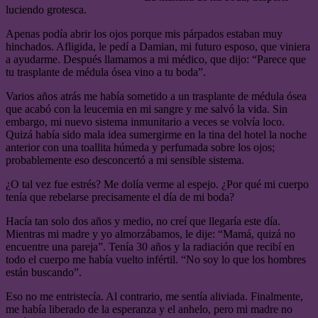
luciendo grotesca.
Apenas podía abrir los ojos porque mis párpados estaban muy
hinchados. Afligida, le pedí a Damian, mi futuro esposo, que viniera
a ayudarme. Después llamamos a mi médico, que dijo: “Parece que
tu trasplante de médula ósea vino a tu boda”.
Varios años atrás me había sometido a un trasplante de médula ósea
que acabó con la leucemia en mi sangre y me salvó la vida. Sin
embargo, mi nuevo sistema inmunitario a veces se volvía loco.
Quizá había sido mala idea sumergirme en la tina del hotel la noche
anterior con una toallita húmeda y perfumada sobre los ojos;
probablemente eso desconcertó a mi sensible sistema.
¿O tal vez fue estrés? Me dolía verme al espejo. ¿Por qué mi cuerpo
tenía que rebelarse precisamente el día de mi boda?
Hacía tan solo dos años y medio, no creí que llegaría este día.
Mientras mi madre y yo almorzábamos, le dije: “Mamá, quizá no
encuentre una pareja”. Tenía 30 años y la radiación que recibí en
todo el cuerpo me había vuelto infértil. “No soy lo que los hombres
están buscando”.
Eso no me entristecía. Al contrario, me sentía aliviada. Finalmente,
me había liberado de la esperanza y el anhelo, pero mi madre no