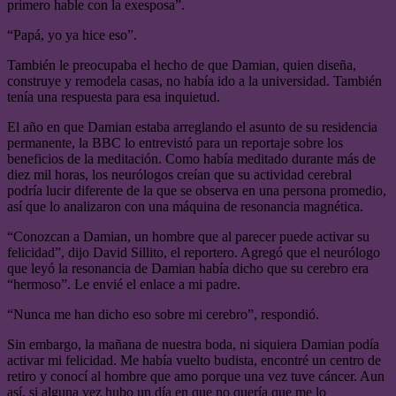
primero hable con la exesposa”.
“Papá, yo ya hice eso”.
También le preocupaba el hecho de que Damian, quien diseña,
construye y remodela casas, no había ido a la universidad. También
tenía una respuesta para esa inquietud.
El año en que Damian estaba arreglando el asunto de su residencia
permanente, la BBC lo entrevistó para un reportaje sobre los
beneficios de la meditación. Como había meditado durante más de
diez mil horas, los neurólogos creían que su actividad cerebral
podría lucir diferente de la que se observa en una persona promedio,
así que lo analizaron con una máquina de resonancia magnética.
“Conozcan a Damian, un hombre que al parecer puede activar su
felicidad”, dijo David Sillito, el reportero. Agregó que el neurólogo
que leyó la resonancia de Damian había dicho que su cerebro era
“hermoso”. Le envié el enlace a mi padre.
“Nunca me han dicho eso sobre mi cerebro”, respondió.
Sin embargo, la mañana de nuestra boda, ni siquiera Damian podía
activar mi felicidad. Me había vuelto budista, encontré un centro de
retiro y conocí al hombre que amo porque una vez tuve cáncer. Aun
así, si alguna vez hubo un día en que no quería que me lo