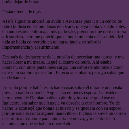
podía dejar de llorar.
“Estaré bien”, le dije.
Al día siguiente abordé un avión a Arkansas para ir a un centro de
retiro budista en las montañas de Ozark, que ya había visitado antes.
Cuando estuve enferma, a mis padres les preocupó que no recurriera
a Jesucristo, pero me pareció que el budismo tenía más sentido. Mi
vida se había convertido en un curso intensivo sobre la
impermanencia y el sufrimiento.
Después de deshacerme de la presión de necesitar una pareja, y tras
hacer llorar a mi madre, llegué al centro de retiro. Ahí estaba
Damian, con unos pantalones cargo, una camiseta abotonada color
café y un sombrero de safari. Parecía australiano, pero yo sabía que
era británico.
Lo sabía porque había escuchado cosas sobre él durante una visita
previa, cuando conocí a Angela, su entonces esposa. La residencia
permanente de Damian había expirado y tuvo que quedarse en
Inglaterra, sin saber que Angela ya deseaba a otro hombre. Yo de
hecho le aconsejé que botara al nuevo y se quedara con su esposo,
porque sonaba como alguien maravilloso. Incluso le envié un correo
electrónico más tarde para animarla de nuevo, y me entristeció
cuando supe que se habían divorciado.