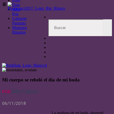
Post-
Data
After
Pop
Gabinete
Pasquier
Mutantes
Binarios
Mi cuerpo se rebeló el día de mi boda
Ibby Caputo
POR
06/11/2018
La mañana de mi boda, desperté