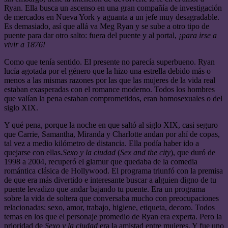
Ryan. Ella busca un ascenso en una gran compañía de investigación
de mercados en Nueva York y aguanta a un jefe muy desagradable.
Es demasiado, así que allá va Meg Ryan y se sube a otro tipo de
puente para dar otro salto: fuera del puente y al portal,
¡para irse a
vivir a 1876!
Como que tenía sentido. El presente no parecía superbueno. Ryan
lucía agotada por el género que la hizo una estrella debido más o
menos a las mismas razones por las que las mujeres de la vida real
estaban exasperadas con el romance moderno. Todos los hombres
que valían la pena estaban comprometidos, eran homosexuales o del
siglo XIX.
Y qué pena, porque la noche en que saltó al siglo XIX, casi seguro
que Carrie, Samantha, Miranda y Charlotte andan por ahí de copas,
tal vez a medio kilómetro de distancia. Ella podía haber ido a
quejarse con ellas.
Sexo y la ciudad
(
Sex and the city
), que duró de
1998 a 2004, recuperó el glamur que quedaba de la comedia
romántica clásica de Hollywood. El programa triunfó con la premisa
de que era más divertido e interesante buscar a alguien digno de tu
puente levadizo que andar bajando tu puente. Era un programa
sobre la vida de soltera que conversaba mucho con preocupaciones
relacionadas: sexo, amor, trabajo, higiene, etiqueta, decoro. Todos
temas en los que el personaje promedio de Ryan era experta. Pero la
prioridad de
Sexo y la ciudad
era la amistad entre mujeres. Y fue uno