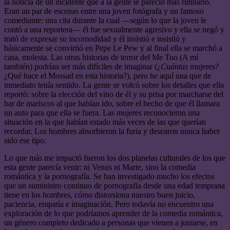
la noticia de un incidente que a la gente le pareció más rutinario.
Eran un par de escenas entre una joven fotógrafa y un famoso
comediante: una cita durante la cual —según lo que la joven le
contó a una reportera— él fue sexualmente agresivo y ella se negó y
trató de expresar su incomodidad y él insistió e insistió y
básicamente se convirtió en Pepe Le Pew y al final ella se marchó a
casa, molesta. Las otras historias de terror del Me Too (A mí
también) podrían ser más difíciles de imaginar (¿
Cuántas
mujeres?
¿Qué hace el Mossad en esta historia?), pero he aquí una que de
inmediato tenía sentido. La gente se volcó sobre los detalles que ella
reportó: sobre la elección del vino de él y su prisa por marcharse del
bar de mariscos al que habían ido, sobre el hecho de que él llamara
un auto para que ella se fuera. Las mujeres reconocieron una
situación en la que habían estado más veces de las que querían
recordar. Los hombres absorbieron la furia y desearon nunca haber
sido ese tipo.
Lo que más me impactó fueron los dos planetas culturales de los que
esta gente parecía venir: ni Venus ni Marte, sino la comedia
romántica y la pornografía. Se han investigado mucho los efectos
que un suministro continuo de pornografía desde una edad temprana
tiene en los hombres, cómo distorsiona nuestro buen juicio,
paciencia, empatía e imaginación. Pero todavía no encuentro una
exploración de lo que podríamos aprender de la comedia romántica,
un género completo dedicado a personas que vienen a juntarse, en