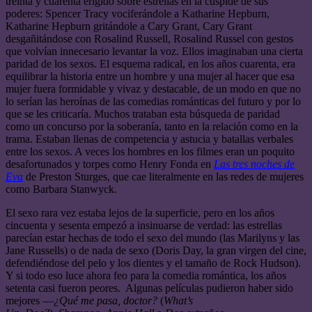
treinta y cuarenta erigido sobre estrellas en la cúspide de sus
poderes: Spencer Tracy vociferándole a Katharine Hepburn,
Katharine Hepburn gritándole a Cary Grant, Cary Grant
desgañitándose con Rosalind Russell, Rosalind Russel con gestos
que volvían innecesario levantar la voz. Ellos imaginaban una cierta
paridad de los sexos. El esquema radical, en los años cuarenta, era
equilibrar la historia entre un hombre y una mujer al hacer que esa
mujer fuera formidable y vivaz y destacable, de un modo en que no
lo serían las heroínas de las comedias románticas del futuro y por lo
que se les criticaría. Muchos trataban esta búsqueda de paridad
como un concurso por la soberanía, tanto en la relación como en la
trama. Estaban llenas de competencia y astucia y batallas verbales
entre los sexos. A veces los hombres en los filmes eran un poquito
desafortunados y torpes como Henry Fonda en
Las tres noches de
Eva
de Preston Sturges, que cae literalmente en las redes de mujeres
como Barbara Stanwyck.
El sexo rara vez estaba lejos de la superficie, pero en los años
cincuenta y sesenta empezó a insinuarse de verdad: las estrellas
parecían estar hechas de todo el sexo del mundo (las Marilyns y las
Jane Russells) o de nada de sexo (Doris Day, la gran virgen del cine,
defendiéndose del pelo y los dientes y el tamaño de Rock Hudson).
Y si todo eso luce ahora feo para la comedia romántica, los años
setenta casi fueron peores. Algunas películas pudieron haber sido
mejores —
¿Qué me pasa, doctor?
(
What’s