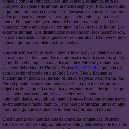
comedia como al romance. Pero una comedia romántica pura de
Hollywood depende de ambas, al menos según yo. Proviene de una
larga tradición literaria que va de Shakespeare a Jane Austen: reunir
a dos personas y conspirar —con gracia e ingenio— para que se
junten. Una parte del gozo viene del modo en que ambas tal vez
empiezan como adversarias y terminan en los brazos de la otra. Los
extraños intiman. Los distanciados se reconocen. Dos personas son,
de manera crucial, actoras iguales en esta narrativa. El universo de la
película gira por completo en torno a ellas.
Una estructura ideal es la del “puente levadizo”. La palabra se usa
de manera más obvia para los melodramas románticos en los que la
geografía o el tiempo separa a dos amantes. Me estoy robando la
acepción del crítico de
The New Yorker
David Denby
, quien la usó
para describir el modo en que Jude Law y Nicole Kidman se
encuentran en medio del terreno brutal de
Regreso a Cold Mountain
.
Pero el puente levadizo también es perfecto para los más puros
objetivos de la comedia romántica: presenta dos mitades iguales que
descienden hasta encontrarse —al ceder, revelar sus
vulnerabilidades, sucumbir al magnetismo— hasta que ambas partes
se encuentran a medio camino, listas para profundizar juntas en algo
más, en algo que la audiencia no tendrá oportunidad de ver.
Crecí durante dos grandes eras de comedias románticas. Primero
estuvo el estilo más antiguo, más estridente y más salvaje de los años