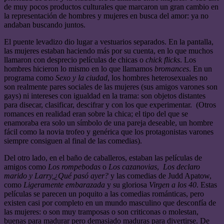
de muy pocos productos culturales que marcaron un gran cambio en
la representación de hombres y mujeres en busca del amor: ya no
andaban buscando juntos.
El puente levadizo dio lugar a vestuarios separados. En la pantalla,
las mujeres estaban haciendo más por su cuenta, en lo que muchos
llamaron con desprecio películas de chicas o
chick flicks
. Los
hombres hicieron lo mismo en lo que llamamos
bromances
. En un
programa como
Sexo y la ciudad
, los hombres heterosexuales no
son realmente pares sociales de las mujeres (sus amigos varones son
gays) ni intereses con igualdad en la trama: son objetos distantes
para disecar, clasificar, descifrar y con los que experimentar. (Otros
romances en realidad eran sobre la chica; el tipo del que se
enamoraba era solo un símbolo de una pareja deseable, un hombre
fácil como la novia trofeo y genérica que los protagonistas varones
siempre consiguen al final de las comedias).
Del otro lado, en el baño de caballeros, estaban las películas de
amigos como
Los rompebodas
o
Los cazanovias
,
Los declaro
marido y Larry,
¿Qué pasó ayer?
y las comedias de Judd Apatow,
como
Ligeramente embarazada
y su gloriosa
Virgen a los 40
. Estas
películas se parecen un poquito a las comedias románticas, pero
existen casi por completo en un mundo masculino que desconfía de
las mujeres: o son muy tramposas o son criticonas o molestan,
buenas para madurar pero demasiado maduras para divertirse. De