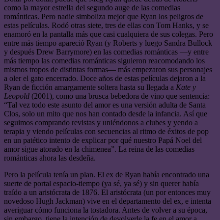
como la mayor estrella del segundo auge de las comedias
románticas. Pero nadie simboliza mejor que Ryan los peligros de
estas películas. Rodó otras siete, tres de ellas con Tom Hanks, y se
enamoró en la pantalla más que casi cualquiera de sus colegas. Pero
entre más tiempo apareció Ryan (y Roberts y luego Sandra Bullock
y después Drew Barrymore) en las comedias románticas —y entre
más tiempo las comedias románticas siguieron reacomodando los
mismos tropos de distintas formas— más empezaron sus personajes
a oler el gato encerrado. Doce años de estas películas dejaron a la
Ryan de ficción amargamente soltera hasta su llegada a
Kate y
Leopold
(2001), como una brusca bebedora de vino que sentencia:
“Tal vez todo este asunto del amor es una versión adulta de Santa
Clos, solo un mito que nos han contado desde la infancia. Así que
seguimos comprando revistas y uniéndonos a clubes y yendo a
terapia y viendo películas con secuencias al ritmo de éxitos de pop
en un patético intento de explicar por qué nuestro Papá Noel del
amor sigue atorado en la chimenea”. La reina de las comedias
románticas ahora las desdeña.
Pero la película tenía un plan. El ex de Ryan había encontrado una
suerte de portal espacio-tiempo (ya sé, ya sé) y sin querer había
traído a un aristócrata de 1876. El aristócrata (un por entonces muy
novedoso Hugh Jackman) vive en el departamento del ex, e intenta
averiguar cómo funciona la tostadora. Antes de volver a su época,
sin embargo, tiene la intención de devolverle la fe en el amor a