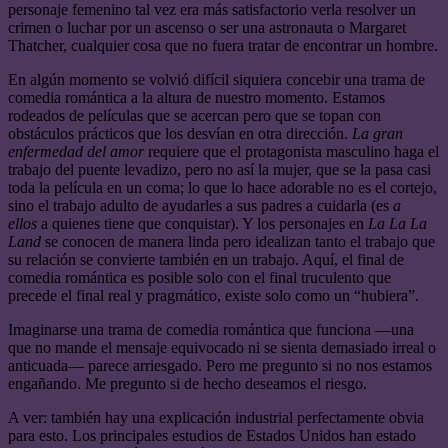
personaje femenino tal vez era más satisfactorio verla resolver un
crimen o luchar por un ascenso o ser una astronauta o Margaret
Thatcher, cualquier cosa que no fuera tratar de encontrar un hombre.
En algún momento se volvió difícil siquiera concebir una trama de
comedia romántica a la altura de nuestro momento. Estamos
rodeados de películas que se acercan pero que se topan con
obstáculos prácticos que los desvían en otra dirección.
La gran
enfermedad del amor
requiere que el protagonista masculino haga el
trabajo del puente levadizo, pero no así la mujer, que se la pasa casi
toda la película en un coma; lo que lo hace adorable no es el cortejo,
sino el trabajo adulto de ayudarles a sus padres a cuidarla (es
a
ellos
a quienes tiene que conquistar). Y los personajes en
La La La
Land
se conocen de manera linda pero idealizan tanto el trabajo que
su relación se convierte también en un trabajo. Aquí, el final de
comedia romántica es posible solo con el final truculento que
precede el final real y pragmático, existe solo como un “hubiera”.
Imaginarse una trama de comedia romántica que funciona —una
que no mande el mensaje equivocado ni se sienta demasiado irreal o
anticuada— parece arriesgado. Pero me pregunto si no nos estamos
engañando. Me pregunto si de hecho deseamos el riesgo.
A ver: también hay una explicación industrial perfectamente obvia
para esto. Los principales estudios de Estados Unidos han estado