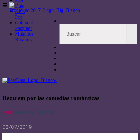
Post-
Data
After
Pop
Gabinete
Pasquier
Mutantes
Binarios
Réquiem por las comedias románticas
Wesley Morris
POR
02/07/2019