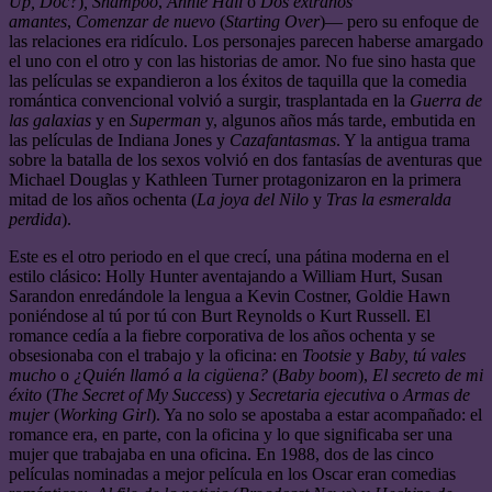
Up,
Doc?
)
,
Shampoo
,
Annie Hall
o
Dos extraños
amantes
,
Comenzar de nuevo
(
Starting Over
)— pero su enfoque de
las relaciones era ridículo. Los personajes parecen haberse amargado
el uno con el otro y con las historias de amor. No fue sino hasta que
las películas se expandieron a los éxitos de taquilla que la comedia
romántica convencional volvió a surgir, trasplantada en la
Guerra de
las galaxias
y en
Superman
y, algunos años más tarde, embutida en
las películas de Indiana Jones y
Cazafantasmas
. Y la antigua trama
sobre la batalla de los sexos volvió en dos fantasías de aventuras que
Michael Douglas y Kathleen Turner protagonizaron en la primera
mitad de los años ochenta (
La joya del Nilo
y
Tras la esmeralda
perdida
).
Este es el otro periodo en el que crecí, una pátina moderna en el
estilo clásico: Holly Hunter aventajando a William Hurt, Susan
Sarandon enredándole la lengua a Kevin Costner, Goldie Hawn
poniéndose al tú por tú con Burt Reynolds o Kurt Russell. El
romance cedía a la fiebre corporativa de los años ochenta y se
obsesionaba con el trabajo y la oficina: en
Tootsie
y
Baby, tú vales
mucho
o
¿Quién llamó a la cigüena?
(
Baby boom
),
El secreto de mi
éxito
(
The Secret of My Success
) y
Secretaria ejecutiva
o
Armas de
mujer
(
Working Girl
). Ya no solo se apostaba a estar acompañado: el
romance era, en parte, con la oficina y lo que significaba ser una
mujer que trabajaba en una oficina. En 1988, dos de las cinco
películas nominadas a mejor película en los Oscar eran comedias