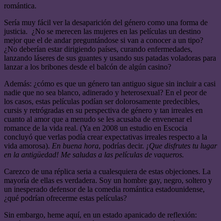
romántica.
Sería muy fácil ver la desaparición del género como una forma de
justicia. ¿No se merecen las mujeres en las películas un destino
mejor que el de andar preguntándose si van a conocer a un tipo?
¿No deberían estar dirigiendo países, curando enfermedades,
lanzando láseres de sus guantes y usando sus patadas voladoras para
lanzar a los bribones desde el balcón de algún casino?
Además: ¿cómo es que un género tan antiguo sigue sin incluir a casi
nadie que no sea blanco, adinerado y heterosexual? En el peor de
los casos, estas películas podían ser dolorosamente predecibles,
cursis y retrógradas en su perspectiva de género y tan irreales en
cuanto al amor que a menudo se les acusaba de envenenar el
romance de la vida real. (Ya en 2008 un estudio en Escocia
concluyó que verlas podía crear expectativas irreales respecto a la
vida amorosa).
En buena hora
, podrías decir.
¡Que disfrutes tu lugar
en la antigüedad! Me saludas a las películas de vaqueros.
Carezco de una réplica seria a cualesquiera de estas objeciones. La
mayoría de ellas es verdadera. Soy un hombre gay, negro, soltero y
un inesperado defensor de la comedia romántica estadounidense,
¿qué podrían ofrecerme estas películas?
Sin embargo, heme aquí, en un estado apanicado de reflexión: