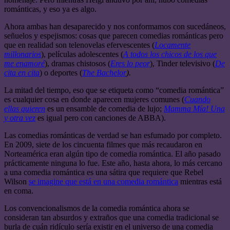
románticas, y eso ya es algo.
Ahora ambas han desaparecido y nos conformamos con sucedáneos,
señuelos y espejismos: cosas que parecen comedias románticas pero
que en realidad son telenovelas efervescentes (
Locamente
millonarios
), películas adolescentes (
A todos los chicos de los que
me enamoré
), dramas chistosos (
Eres lo peor
), Tinder televisivo (
De
cita en cita
) o deportes (
The Bachelor
).
La mitad del tiempo, eso que se etiqueta como “comedia romántica”
es cualquier cosa en donde aparecen mujeres comunes (
Cuando
ellas quieren
es un ensamble de comedia de lujo;
Mamma Mía! Una
y otra vez
es igual pero con canciones de ABBA).
Las comedias románticas de verdad se han esfumado por completo.
En 2009, siete de los cincuenta filmes que más recaudaron en
Norteamérica eran algún tipo de comedia romántica. El año pasado
prácticamente ninguna lo fue. Este año, hasta ahora, lo más cercano
a una comedia romántica es una sátira que requiere que Rebel
Wilson
se imagine que está en una comedia romántica
mientras está
en coma.
Los convencionalismos de la comedia romántica ahora se
consideran tan absurdos y extraños que una comedia tradicional se
burla de cuán ridículo sería existir en el universo de una comedia