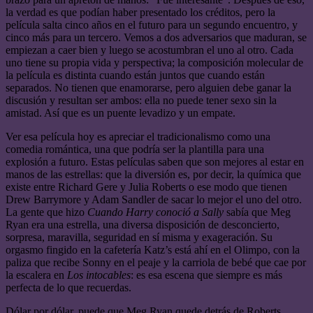
la verdad es que podían haber presentado los créditos, pero la
película salta cinco años en el futuro para un segundo encuentro, y
cinco más para un tercero. Vemos a dos adversarios que maduran, se
empiezan a caer bien y luego se acostumbran el uno al otro. Cada
uno tiene su propia vida y perspectiva; la composición molecular de
la película es distinta cuando están juntos que cuando están
separados. No tienen que enamorarse, pero alguien debe ganar la
discusión y resultan ser ambos: ella no puede tener sexo sin la
amistad. Así que es un puente levadizo y un empate.
Ver esa película hoy es apreciar el tradicionalismo como una
comedia romántica, una que podría ser la plantilla para una
explosión a futuro. Estas películas saben que son mejores al estar en
manos de las estrellas: que la diversión es, por decir, la química que
existe entre Richard Gere y Julia Roberts o ese modo que tienen
Drew Barrymore y Adam Sandler de sacar lo mejor el uno del otro.
La gente que hizo
Cuando Harry conoció a Sally
sabía que Meg
Ryan era una estrella, una diversa disposición de desconcierto,
sorpresa, maravilla, seguridad en sí misma y exageración. Su
orgasmo fingido en la cafetería Katz’s está ahí en el Olimpo, con la
paliza que recibe Sonny en el peaje y la carriola de bebé que cae por
la escalera en
Los intocables
: es esa escena que siempre es más
perfecta de lo que recuerdas.
Dólar por dólar, puede que Meg Ryan quede detrás de Roberts