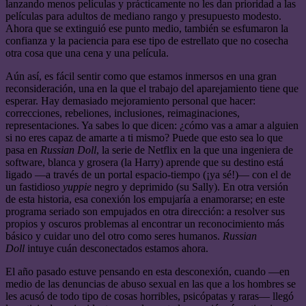
lanzando menos películas y prácticamente no les dan prioridad a las
películas para adultos de mediano rango y presupuesto modesto.
Ahora que se extinguió ese punto medio, también se esfumaron la
confianza y la paciencia para ese tipo de estrellato que no cosecha
otra cosa que una cena y una película.
Aún así, es fácil sentir como que estamos inmersos en una gran
reconsideración, una en la que el trabajo del aparejamiento tiene que
esperar. Hay demasiado mejoramiento personal que hacer:
correcciones, rebeliones, inclusiones, reimaginaciones,
representaciones. Ya sabes lo que dicen: ¿cómo vas a amar a alguien
si no eres capaz de amarte a ti mismo? Puede que esto sea lo que
pasa en
Russian Doll
, la serie de Netflix en la que una ingeniera de
software, blanca y grosera (la Harry) aprende que su destino está
ligado —a través de un portal espacio-tiempo (¡ya sé!)— con el de
un fastidioso
yuppie
negro y deprimido (su Sally). En otra versión
de esta historia, esa conexión los empujaría a enamorarse; en este
programa seriado son empujados en otra dirección: a resolver sus
propios y oscuros problemas al encontrar un reconocimiento más
básico y cuidar uno del otro como seres humanos.
Russian
Doll
intuye cuán desconectados estamos ahora.
El año pasado estuve pensando en esta desconexión, cuando —en
medio de las denuncias de abuso sexual en las que a los hombres se
les acusó de todo tipo de cosas horribles, psicópatas y raras— llegó