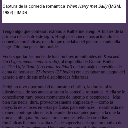
Captura de la comedia romántica
When Harry met Sally
(MGM,
1989) | IMDB
Tengo algo que confesar: extraño a Katherine Heigl. A finales de la
primera década de este siglo, Heigl pasó cinco años actuando en
comedias románticas, o en lo que quedaba del género cuando ella
llegó. Dio una pelea honorable.
Verla soportar las burlas de los hombres infantiloides de
Knocked
Up
(
Ligeramente embarazada),
al troglodita de Gerard Butler
en
The Ugly Truth
(
La cruda realidad)
o el montaje de vestidos de
dama de honor en
27 dresses
(
27 bodas
) era atestiguar un ataque del
género a una de sus más disciplinadas feligresas.
Heigl no tuvo oportunidad de mostrar el brillo, la dureza ni la
idiosincrasia de sus antecesoras en la comedia romántica. A ella se le
concedieron muy pocos momentos de ingenio o perspicacia. Más
bien fue necia, dura, provechosamente empleada y —como la
mayoría de actrices en estas películas para entonces—desalmada de
manera contraproducente, tolerante de cualquier pareja a la que la
trama la obligara. Su trayectoria como estrella de comedias
románticas fue una hazaña más de supervivencia que un motivo de
homenaje. Pero mientras Heigl anduvo por ahí, hubo comedias