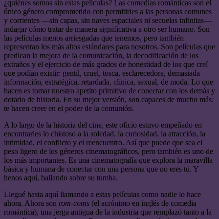
¿quiénes somos sin estas películas? Las comedias románticas son el
único género comprometido con permitirles a las personas comunes
y corrientes —sin capas, sin naves espaciales ni secuelas infinitas—
indagar cómo tratar de manera significativa a otro ser humano. Son
las películas menos arriesgadas que tenemos, pero también
representan los más altos estándares para nosotros. Son películas que
predican la mejora de la comunicación, la decodificación de los
extraños y el ejercicio de más grados de honestidad de los que creí
que podían existir: gentil, cruel, tosca, esclarecedora, demasiada
información, estratégica, retardada, clínica, sexual, de moda. Lo que
hacen es tomar nuestro apetito primitivo de conectar con los demás y
dotarlo de historia. En su mejor versión, son capaces de mucho más:
te hacen creer en el poder de la comunión.
A lo largo de la historia del cine, este oficio estuvo empeñado en
encontrarles lo chistoso a la soledad, la curiosidad, la atracción, la
intimidad, el conflicto y el reencuentro. Así que puede que sea el
peso ligero de los géneros cinematográficos, pero también es uno de
los más importantes. Es una cinematografía que explora la maravilla
básica y humana de conectar con una persona que no eres tú. Y
henos aquí, bailando sobre su tumba.
Llegué hasta aquí llamando a estas películas como nadie lo hace
ahora. Ahora son
rom-coms
(el acrónimo en inglés de comedia
romántica), una jerga antigua de la industria que remplazó tanto a la