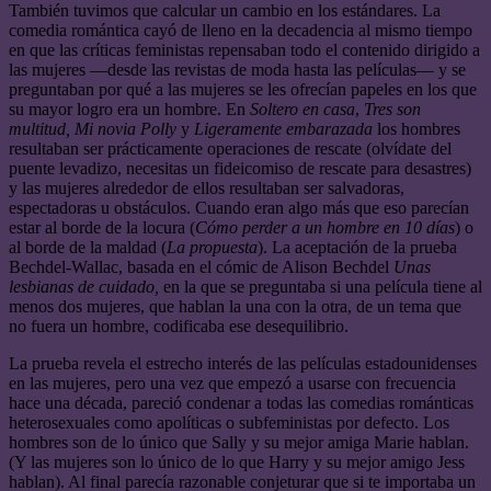
También tuvimos que calcular un cambio en los estándares. La
comedia romántica cayó de lleno en la decadencia al mismo tiempo
en que las críticas feministas repensaban todo el contenido dirigido a
las mujeres —desde las revistas de moda hasta las películas— y se
preguntaban por qué a las mujeres se les ofrecían papeles en los que
su mayor logro era un hombre. En
Soltero en casa
,
Tres son
multitud,
Mi novia Polly
y
Ligeramente embarazada
los hombres
resultaban ser prácticamente operaciones de rescate (olvídate del
puente levadizo, necesitas un fideicomiso de rescate para desastres)
y las mujeres alrededor de ellos resultaban ser salvadoras,
espectadoras u obstáculos. Cuando eran algo más que eso parecían
estar al borde de la locura (
Cómo perder a un hombre en 10 días
) o
al borde de la maldad (
La propuesta
). La aceptación de la prueba
Bechdel-Wallac, basada en el cómic de Alison Bechdel
Unas
lesbianas de cuidado,
en la que se preguntaba si una película tiene al
menos dos mujeres, que hablan la una con la otra, de un tema que
no fuera un hombre, codificaba ese desequilibrio.
La prueba revela el estrecho interés de las películas estadounidenses
en las mujeres, pero una vez que empezó a usarse con frecuencia
hace una década, pareció condenar a todas las comedias románticas
heterosexuales como apolíticas o subfeministas por defecto. Los
hombres son de lo único que Sally y su mejor amiga Marie hablan.
(Y las mujeres son lo único de lo que Harry y su mejor amigo Jess
hablan). Al final parecía razonable conjeturar que si te importaba un