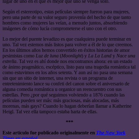
lugar de uno en el que es mejor que uno se venga solo.
Según el estereotipo, estas películas siempre fueron para mujeres,
pero una parte de su valor seguro provenía del hecho de que tanto
hombres como mujeres las veían, a menudo juntos, absorbiendo
imágenes de cómo lucía comprometerse el uno con el otro.
Lo mejor del puente levadizo es que cualquiera puede terminar en
uno. Tal vez estemos más listos para volver a él de lo que creemos.
En los últimos años hemos convertido en éxitos historias de amor
pesimistas como
Luz de luna
(
Moonlight
) y
La La Land
y
Nace una
estrella
. Tal vez es ahí donde nos encontramos ahora: en un estado
de ánimo pragmático, escéptico, listo para una tragedia romántica tal
como estuvimos en los años setenta. Y aun así no pasa una semana
sin que un sitio de internet, una revista o un programa de
entretenimiento lance su confeti del canon sobre el aniversario de
alguna comedia romántica u organice un reencuentro con sus
estrellas. Pero ¿por qué seguimos volviendo a 1876 cuando las
películas pueden ser más: más graciosas, más alocadas, más
morenas, más gays? Cuando lo hagan deberían llamar a Katherine
Heigl. Tal vez ella tampoco estaba harta de ellas.
***
Este artículo fue publicado originalmente en
The New York
Times en español
.