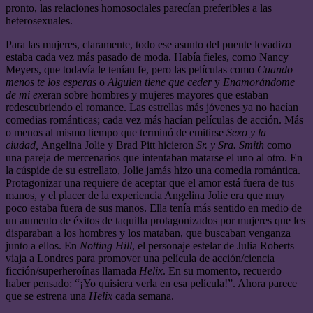
pronto, las relaciones homosociales parecían preferibles a las
heterosexuales.
Para las mujeres, claramente, todo ese asunto del puente levadizo
estaba cada vez más pasado de moda. Había fieles, como Nancy
Meyers, que todavía le tenían fe, pero las películas como
Cuando
menos te los esperas
o
Alguien tiene que ceder
y
Enamorándome
de mi ex
eran sobre hombres y mujeres mayores que estaban
redescubriendo el romance. Las estrellas más jóvenes ya no hacían
comedias románticas; cada vez más hacían películas de acción. Más
o menos al mismo tiempo que terminó de emitirse
Sexo y la
ciudad,
Angelina Jolie y Brad Pitt hicieron
Sr. y Sra. Smith
como
una pareja de mercenarios que intentaban matarse el uno al otro. En
la cúspide de su estrellato, Jolie jamás hizo una comedia romántica.
Protagonizar una requiere de aceptar que el amor está fuera de tus
manos, y el placer de la experiencia Angelina Jolie era que muy
poco estaba fuera de sus manos. Ella tenía más sentido en medio de
un aumento de éxitos de taquilla protagonizados por mujeres que les
disparaban a los hombres y los mataban, que buscaban venganza
junto a ellos. En
Notting Hill
, el personaje estelar de Julia Roberts
viaja a Londres para promover una película de acción/ciencia
ficción/superheroínas llamada
Helix
. En su momento, recuerdo
haber pensado: “¡Yo quisiera verla en esa película!”. Ahora parece
que se estrena una
Helix
cada semana.