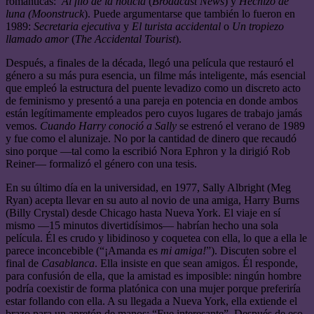
románticas:
Al filo de la noticia
(
Broadcast News
) y
Hechizo de
luna (Moonstruck
). Puede argumentarse que también lo fueron en
1989:
Secretaria ejecutiva
y
El turista accidental
o
Un tropiezo
llamado amor
(
The Accidental Tourist
).
Después, a finales de la década, llegó una película que restauró el
género a su más pura esencia, un filme más inteligente, más esencial
que empleó la estructura del puente levadizo como un discreto acto
de feminismo y presentó a una pareja en potencia en donde ambos
están legítimamente empleados pero cuyos lugares de trabajo jamás
vemos.
Cuando Harry conoció a Sally
se estrenó el verano de 1989
y fue como el alunizaje. No por la cantidad de dinero que recaudó
sino porque —tal como la escribió Nora Ephron y la dirigió Rob
Reiner— formalizó el género con una tesis.
En su último día en la universidad, en 1977, Sally Albright (Meg
Ryan) acepta llevar en su auto al novio de una amiga, Harry Burns
(Billy Crystal) desde Chicago hasta Nueva York. El viaje en sí
mismo —15 minutos divertidísimos— habrían hecho una sola
película. Él es crudo y libidinoso y coquetea con ella, lo que a ella le
parece inconcebible (“¡Amanda es
mi amiga!
”). Discuten sobre el
final de
Casablanca
. Ella insiste en que sean amigos. Él responde,
para confusión de ella, que la amistad es imposible: ningún hombre
podría coexistir de forma platónica con una mujer porque preferiría
estar follando con ella. A su llegada a Nueva York, ella extiende el
brazo para un apretón de manos: “Fue interesante”. Después de eso,